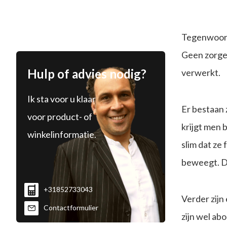
Tegenwoordi
Geen zorgen
Hulp of advies nodig?
verwerkt.
Ik sta voor u klaar
Er bestaan 
voor product- of
krijgt men 
winkelinformatie.
slim dat ze
beweegt. Di
+31852733043
Verder zijn
Contactformulier
zijn wel ab