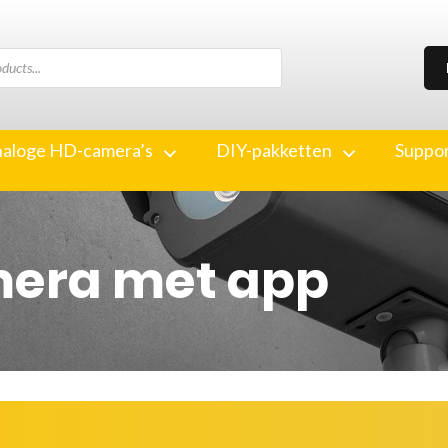
aloge HD-camera’s
DIY-pakketten
Suppo
mera met app