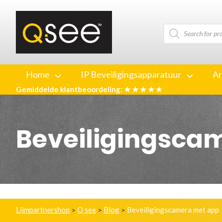
Producten
zoeken
Home
IP Beveiligingsapparatuur
An
Gemiddelde klantbeoordeling: ★ ★ ★ ★ ★
Beveiligingsca
Lijmpartnershop
Q see
Blog
Beveiligingscamera met app
>
>
>