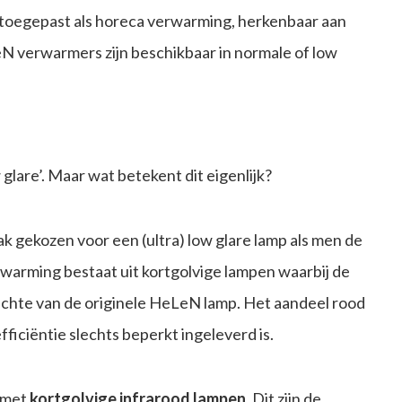
toegepast als horeca verwarming, herkenbaar aan
LeN verwarmers zijn beschikbaar in normale of low
lare’. Maar wat betekent dit eigenlijk?
aak gekozen voor een (ultra) low glare lamp als men de
rwarming bestaat uit kortgolvige lampen waarbij de
ichte van de originele HeLeN lamp. Het aandeel rood
fficiëntie slechts beperkt ingeleverd is.
s met
kortgolvige infrarood lampen
. Dit zijn de