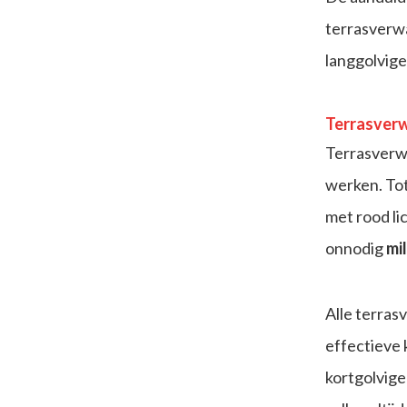
terrasverw
langgolvige
Terrasverw
Terrasverwa
werken. Tot
met rood li
onnodig
mi
Alle terras
effectieve k
kortgolvig