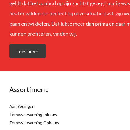
geldt dat het aanbod op zijn zachtst gezegd matig wa
heater wilden die perfect bij onze situatie past, zijn
gaan ontwikkelen. Dat lukte meer dan prima en daar
kunnen profiteren, vinden wij.
Lees meer
Assortiment
Aanbiedingen
Terrasverwarming Inbouw
Terrasverwarming Opbouw