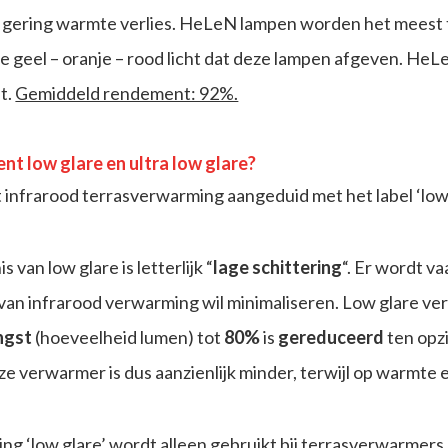
n gering warmte verlies. HeLeN lampen worden het meest 
ge geel – oranje – rood licht dat deze lampen afgeven. He
nt.
Gemiddeld rendement: 92%.
nt low glare en ultra low glare?
infrarood terrasverwarming aangeduid met het label ‘low g
 van low glare is letterlijk “
lage schittering
“. Er wordt v
van infrarood verwarming wil minimaliseren. Low glare ve
ngst
(hoeveelheid lumen) tot
80%
is
gereduceerd
ten opz
eze verwarmer is dus aanzienlijk minder, terwijl op warmte e
ng ‘low glare’ wordt alleen gebruikt bij terrasverwarmer