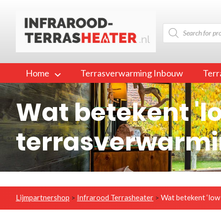
Producten
zoeken
Home
Terrasverwarming Inbouw
Ter
Wat betekent 'lo
terrasverwarmi
Lijmpartnershop
Infrarood Terrasheater
Wat betekent ‘low 
>
>