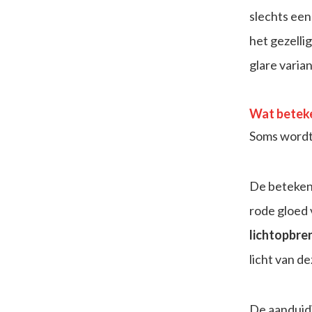
slechts ee
het gezelli
glare varia
Wat beteke
Soms wordt 
De betekenis
rode gloed 
lichtopbre
licht van d
De aanduidi