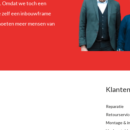
s. Omdat we toch een
 we zelf een inbouwframe
 moeten meer mensen van
Klanten
Reparatie
Retourservic
Montage & ins