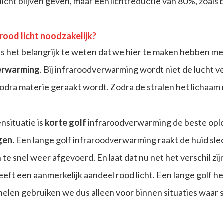
d licht blijven geven, maar een lichtreductie van 80%, zoals b
rood licht noodzakelijk?
is het belangrijk te weten dat we hier te maken hebben 
erwarming
. Bij infraroodverwarming wordt niet de lucht
odra materie geraakt wordt. Zodra de stralen het lichaam
ensituatie is
korte golf
infraroodverwarming de beste oplo
gen.
Een lange golf infraroodverwarming raakt de huid slec
te snel weer afgevoerd. En laat dat nu net het verschil zijn
eeft een aanmerkelijk aandeel rood licht. Een lange golf hee
nelen gebruiken we dus alleen voor binnen situaties waar 