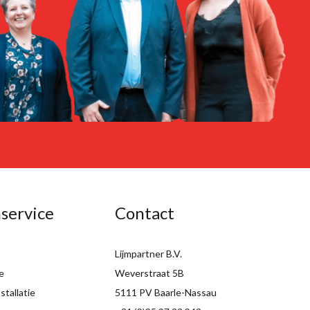
service
Contact
Lijmpartner B.V.
e
Weverstraat 5B
tallatie
5111 PV Baarle-Nassau