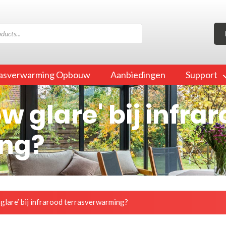
rasverwarming Opbouw
Aanbiedingen
Support
w glare' bij infra
ng?
glare’ bij infrarood terrasverwarming?