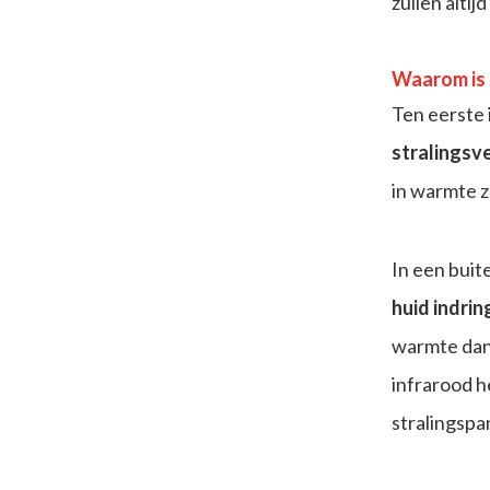
zullen altij
Waarom is 
Ten eerste 
stralingsv
in warmte z
In een buit
huid indrin
warmte dan 
infrarood h
stralingspa