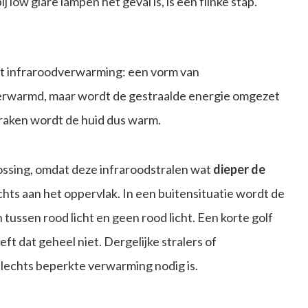
ij low glare lampen het geval is, is een flinke stap.
met infraroodverwarming: een vorm van
 verwarmd, maar wordt de gestraalde energie omgezet
 raken wordt de huid dus warm.
ssing, omdat deze infraroodstralen wat
dieper de
hts aan het oppervlak. In een buitensituatie wordt de
 tussen rood licht en geen rood licht. Een korte golf
ft dat geheel niet. Dergelijke stralers of
slechts beperkte verwarming nodig is.