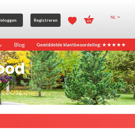
NL
Inloggen
Registreren
Blog
Gemiddelde klantbeoordeling: ★ ★ ★ ★ ★
rood