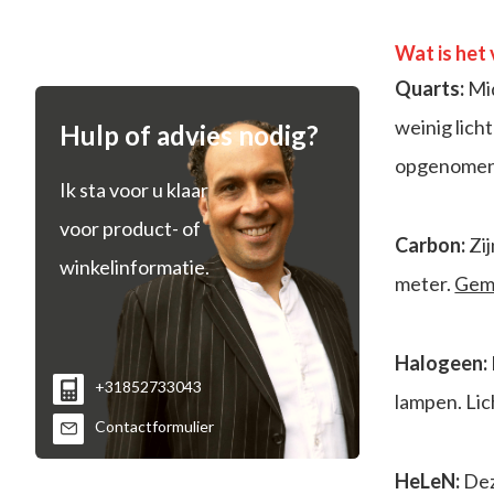
Wat is het
Quarts:
Mi
weinig lich
Hulp of advies nodig?
opgenomen 
Ik sta voor u klaar
voor product- of
Carbon:
Zij
winkelinformatie.
meter.
Gem
Halogeen:
+31852733043
lampen. Lich
Contactformulier
HeLeN:
Dez