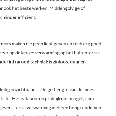
ar ook het beste werken. Middengolvige of
 minder efficiënt.
armers maken die geen licht geven en toch erg goed
s neer op de keuze: verwarming op het buitenterras
nder
infrarood
techniek is
zinloos, duur
en
edig onzichtbaar is. De golflengte van de meest
 licht. Het is daarom in praktijk niet mogelijk om
ht geven. Terrasverwarming met een hoog rendement