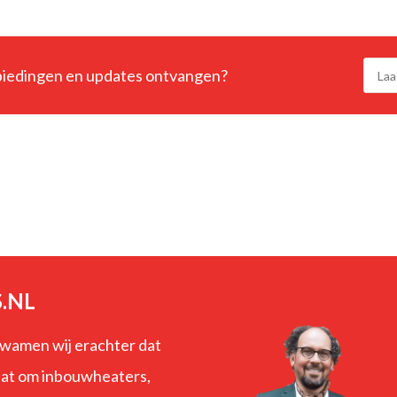
nbiedingen en updates ontvangen?
.NL
kwamen wij erachter dat
gaat om inbouwheaters,