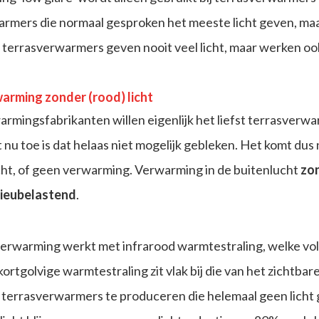
armers die normaal gesproken het meeste licht geven, ma
 terrasverwarmers geven nooit veel licht, maar werken ook
arming zonder (rood) licht
rmingsfabrikanten willen eigenlijk het liefst terrasverw
 nu toe is dat helaas niet mogelijk gebleken. Het komt du
cht, of geen verwarming. Verwarming in de buitenlucht
zo
lieubelastend
.
verwarming werkt met infrarood warmtestraling, welke voll
ortgolvige warmtestraling zit vlak bij die van het zichtbare
e terrasverwarmers te produceren die helemaal geen lic