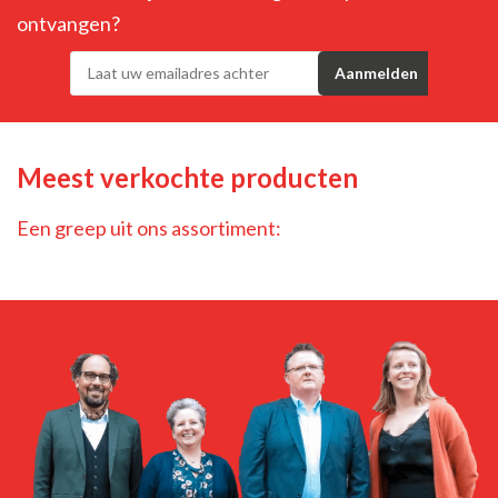
ontvangen?
Meest verkochte producten
Een greep uit ons assortiment: