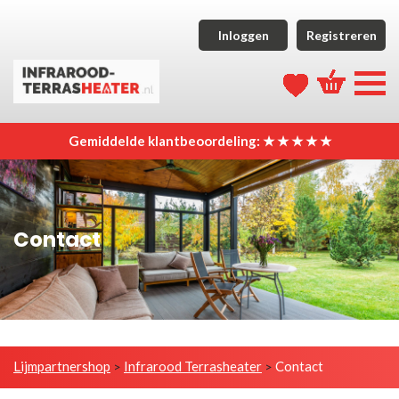
Inloggen
Registreren
Gemiddelde klantbeoordeling: ★ ★ ★ ★ ★
Contact
Lijmpartnershop
Infrarood Terrasheater
Contact
>
>