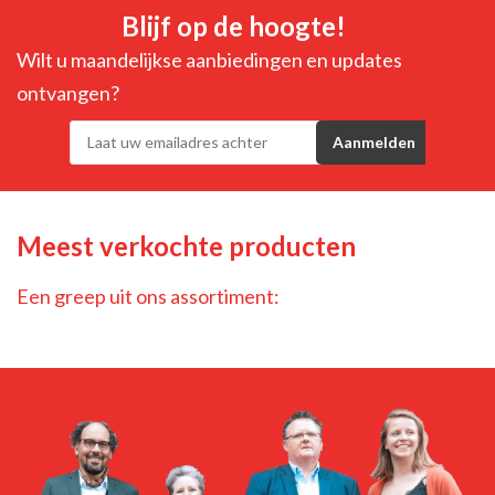
Blijf op de hoogte!
Wilt u maandelijkse aanbiedingen en updates
ontvangen?
Meest verkochte producten
Een greep uit ons assortiment: