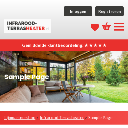
Inloggen
Registreren
Gemiddelde klantbeoordeling: ★ ★ ★ ★ ★
Sample Page
Lijmpartnershop
Infrarood Terrasheater
Sample Page
>
>