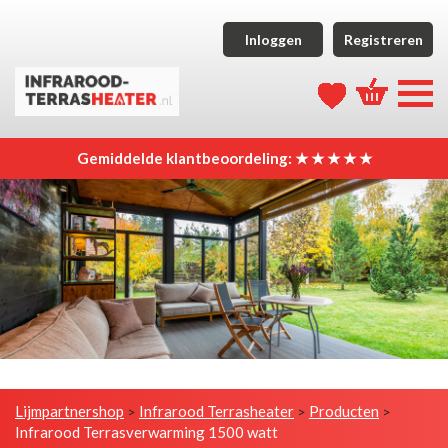
Inloggen
Registreren
Gemiddelde klantbeoordeling: ★ ★ ★ ★ ★
Lijmpartnershop
Infrarood Terrasheater
Producten
>
>
>
Infrarood Terrasverwarming 1500 watt