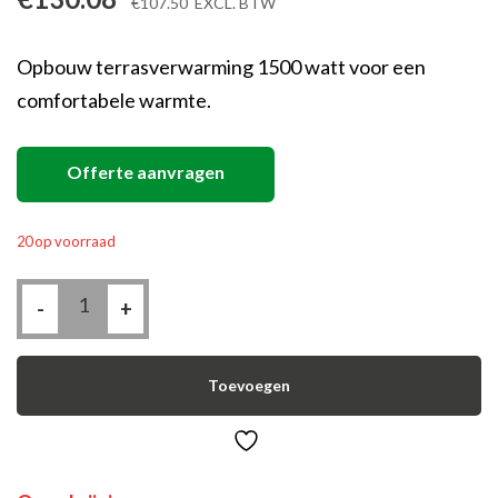
€
107.50
EXCL. BTW
Opbouw terrasverwarming 1500 watt voor een
comfortabele warmte.
Offerte aanvragen
20 op voorraad
Infrarood
-
Terrasverwarming
+
1500
watt
aantal
Toevoegen