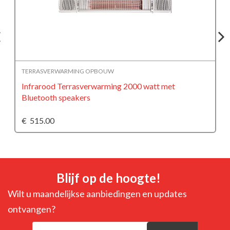
TERRASVERWARMING OPBOUW
Infrarood Terrasverwarming 2000 watt met
Bluetooth speakers
€
515.00
Blijf op de hoogte!
Wilt u maandelijkse aanbiedingen en updates
ontvangen?