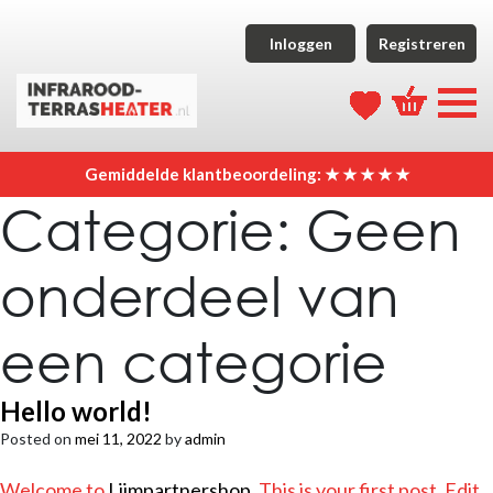
Inloggen
Registreren
Gemiddelde klantbeoordeling: ★ ★ ★ ★ ★
Categorie:
Geen
onderdeel van
een categorie
Hello world!
Posted on
mei 11, 2022
by
admin
Welcome to
Lijmpartnershop
. This is your first post. Edit