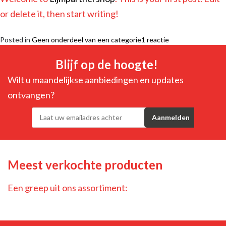
or delete it, then start writing!
op
Posted in
Geen onderdeel van een categorie
1 reactie
Hello
world!
Blijf op de hoogte!
Wilt u maandelijkse aanbiedingen en updates
ontvangen?
Meest verkochte producten
Een greep uit ons assortiment: