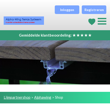
Inloggen
Registreren
Gemiddelde klantbeoordeling: ★ ★ ★ ★ ★
Lijmpartnershop
Alphawing
Shop
>
>