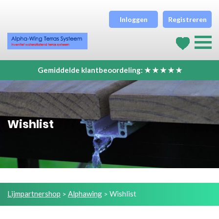
Inloggen
Registreren
Gemiddelde klantbeoordeling: ★ ★ ★ ★ ★
Wishlist
Lijmpartnershop
Alphawing
Wishlist
>
>