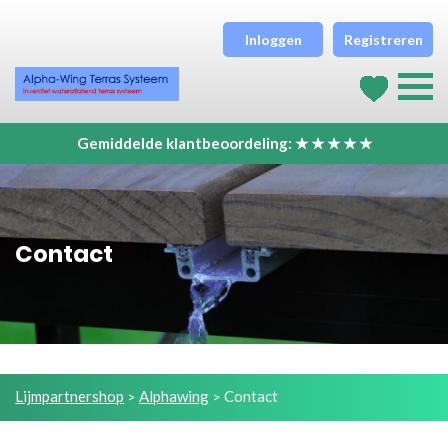
Inloggen
Registreren
Gemiddelde klantbeoordeling: ★ ★ ★ ★ ★
Contact
Lijmpartnershop
Alphawing
Contact
>
>