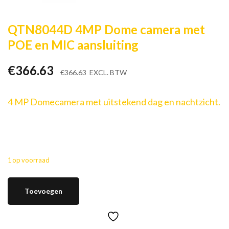
QTN8044D 4MP Dome camera met
POE en MIC aansluiting
€
366.63
€
366.63
EXCL. BTW
4 MP Domecamera met uitstekend dag en nachtzicht.
1 op voorraad
Toevoegen