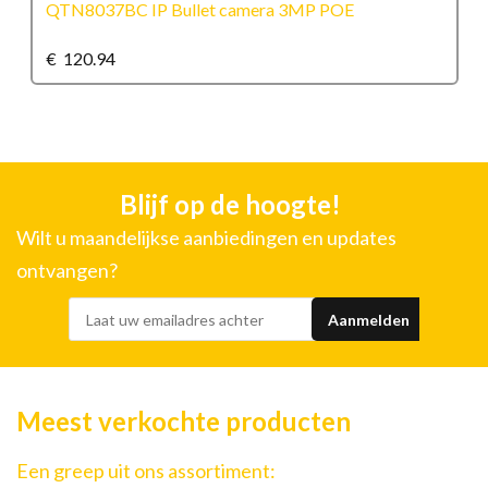
QTN8037BC IP Bullet camera 3MP POE
€
120.94
Blijf op de hoogte!
Wilt u maandelijkse aanbiedingen en updates
ontvangen?
Meest verkochte producten
Een greep uit ons assortiment: