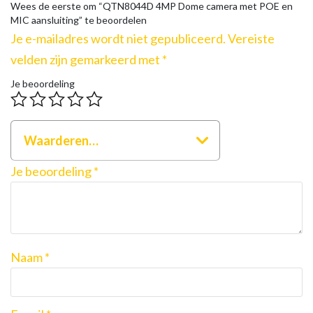
Wees de eerste om “QTN8044D 4MP Dome camera met POE en
MIC aansluiting” te beoordelen
Je e-mailadres wordt niet gepubliceerd.
Vereiste
velden zijn gemarkeerd met
*
Je beoordeling
Waarderen…
Je beoordeling
*
Naam
*