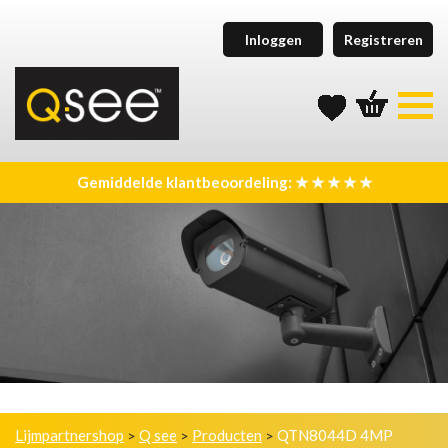
Inloggen
Registreren
Gemiddelde klantbeoordeling: ★ ★ ★ ★ ★
Lijmpartnershop
Q see
Producten
QTN8044D 4MP
>
>
>