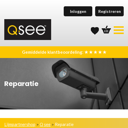
Inloggen
Registreren
Gemiddelde klantbeoordeling: ★ ★ ★ ★ ★
Reparatie
Lijmpartnershop
Q see
Reparatie
>
>