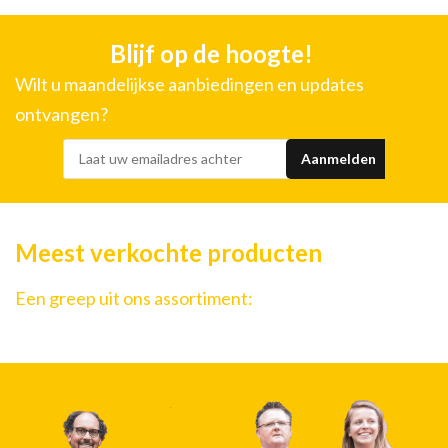
Blijf op de hoogte!
Wilt u maandelijkse aanbiedingen en updates
ontvangen?
Meest verkochte producten
Een greep uit ons assortiment: