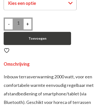
Kies een optie
Inbouw
-
Infrarood
+
Terrasverwarming
2000
watt
met
Toevoegen
Bluetooth
bediening
aantal
Omschrijving
Inbouw terrasverwarming 2000 watt, voor een
comfortabele warmte eenvoudig regelbaar met
afstandbediening of smartphone/tablet (via
Bluetooth). Geschikt voor horeca of terrassen