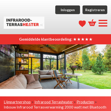
Inloggen
Registreren
Gemiddelde klantbeoordeling: ★ ★ ★ ★ ★
Lijmpartnershop
Infrarood Terrasheater
Producten
>
>
>
Inbouw Infrarood Terrasverwarming 2000 watt met Bluetooth