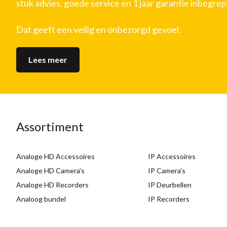
stuk advies, goede service en 1 jaar garantie inbegrep
Dat geeft een veilig en onbezorgd gevoel.
Lees meer
Assortiment
Analoge HD Accessoires
IP Accessoires
Analoge HD Camera’s
IP Camera’s
Analoge HD Recorders
IP Deurbellen
Analoog bundel
IP Recorders