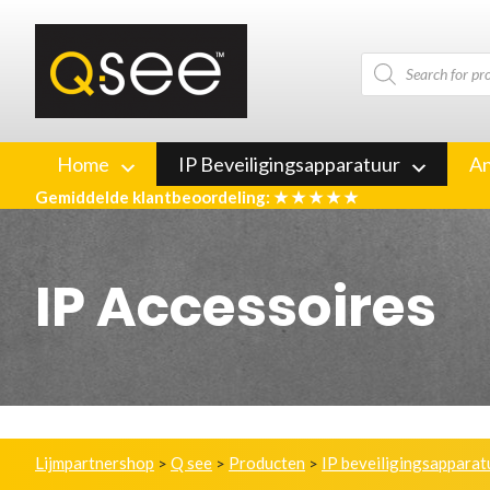
Producten
zoeken
Home
IP Beveiligingsapparatuur
An
Gemiddelde klantbeoordeling: ★ ★ ★ ★ ★
IP Accessoires
Lijmpartnershop
Q see
Producten
IP beveiligingsapparat
>
>
>