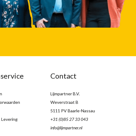
service
Contact
n
Lijmpartner B.V.
orwaarden
Weverstraat B
5111 PV Baarle-Nassau
 Levering
+31 (0)85 27 33 043
info@lijmpartner.nl