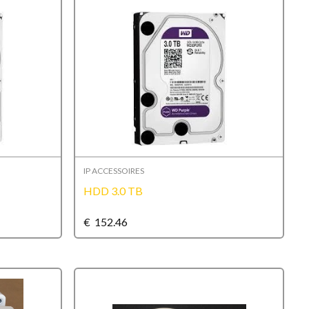
IP ACCESSOIRES
HDD 3.0 TB
€
152.46