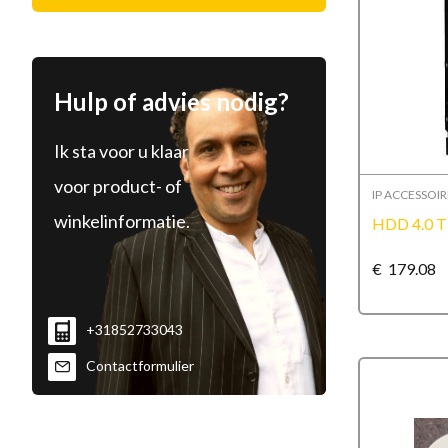
Hulp of advies nodig?
Ik sta voor u klaar
voor product- of
IP ACCESSOIR
winkelinformatie.
HDD 4.0 
€
179.08
+31852733043
Contactformulier