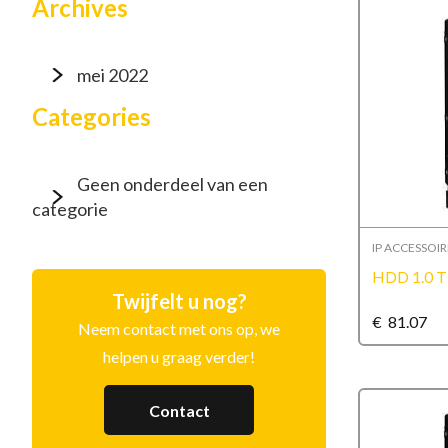
Archives
mei 2022
Categories
Geen onderdeel van een
categorie
IP ACCESSOIR
HDD 1.0 
Twijfelt u nog?
€
81.07
Neem contact met ons op, we
helpen u graag verder!
Contact