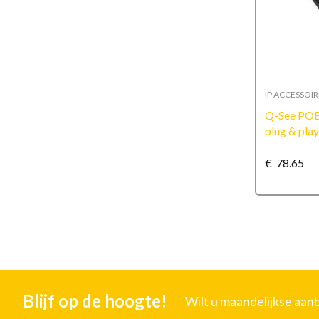
IP ACCESSOIR
Q-See POE 
plug & pla
€
78.65
Blijf op de hoogte!
Wilt u maandelijkse aa