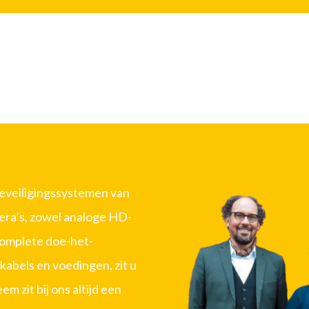
beveiligingssystemen van
era’s, zowel analoge HD-
complete doe-het-
kabels en voedingen, zit u
m zit bij ons altijd een