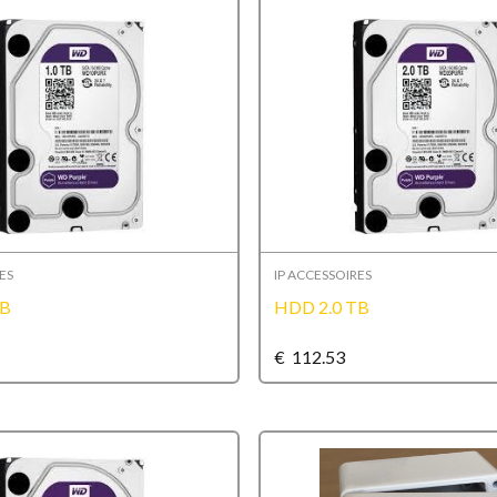
ES
IP ACCESSOIRES
TB
HDD 2.0 TB
€
112.53