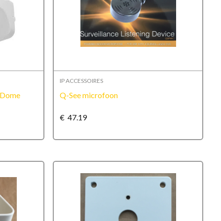
IP ACCESSOIRES
 Dome
Q-See microfoon
€
47.19