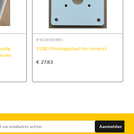
IP ACCESSOIRES
oudig
S1081 Montageplaat tbv camera’s
an een
€
27.83