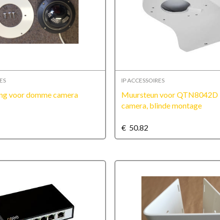
ES
IP ACCESSOIRES
ng voor domme camera
Muursteun voor QTN8042D
camera, blinde montage
€
50.82