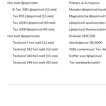
Hot melt lijmpistolen
Primers & Activators
B-Tec 308 Lijmpistool (12 mm)
Metalen lijmpistool houd
Tec 805 Lijmpistool (15 mm)
Magnetische lijmpistool
Tec 6100 Lijmpistool (43 mm)
Lijmpistool spuitmonden
Tec 6300 lijmpistool (43 mm)
Lijmpistool thermostate
Hot melt lijmpatronen
Drukvat GMC200
Tecbond 5 hot melt (12 mm)
Veerbalancer SB/3000
Tecbond 342 hot melt (12 mm)
Stille compressor Tec-A
Tecbond 260 hot melt (15 mm)
Koffer voor lijmpistool
Tecbond 248 hot melt (43 mm)
Tec werkbankstatief