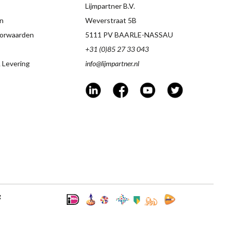
Lijmpartner B.V.
n
Weverstraat 5B
orwaarden
5111 PV BAARLE-NASSAU
+31 (0)85 27 33 043
 Levering
info@lijmpartner.nl
g