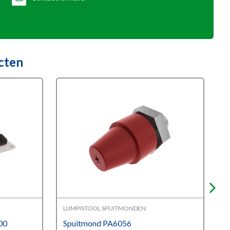
cten
LIJMPISTOOL SPUITMONDEN
O
00
Spuitmond PA6056
K