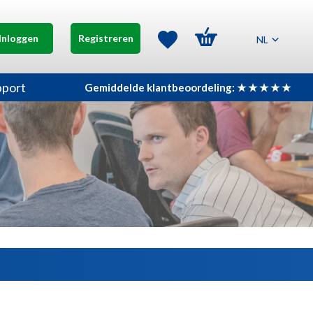
Inloggen
Registreren
NL
pport
Gemiddelde klantbeoordeling: ★ ★ ★ ★ ★