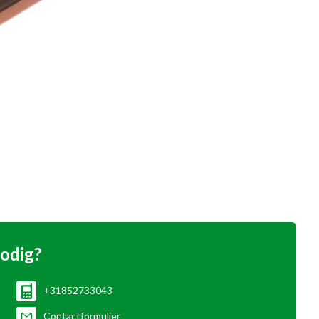
nodig?
+31852733043
Contactformulier