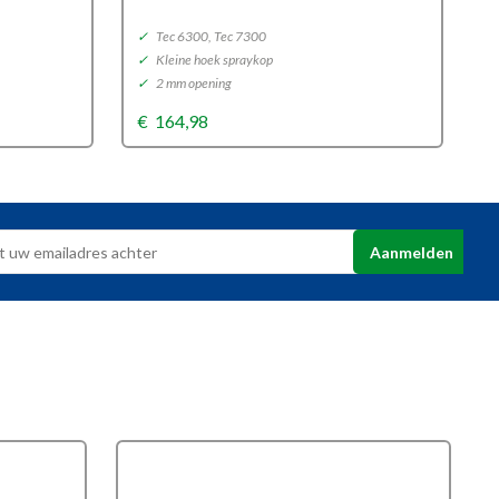
✓
Tec 6300, Tec 7300
✓
✓
Kleine hoek spraykop
✓
✓
2 mm opening
✓
€
164,98
€