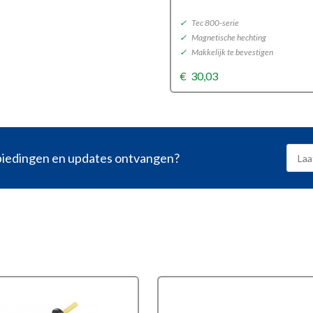
0, 3400, 7100, 7300
✓
Tec 800-serie
✓
Magnetische hechting
van dozen
✓
Makkelijk te bevestigen
4
€
30,03
nbiedingen en updates ontvangen?