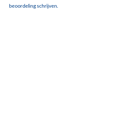
beoordeling schrijven.
LIJMPIST
Spuitm