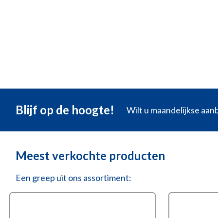
✓
Tec 315
✓
T-vorm
✓
Sluiten 
€
118,4
Blijf op de hoogte!
Wilt u maandelijkse aa
Meest verkochte producten
Een greep uit ons assortiment: