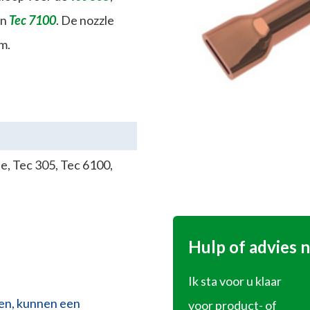
en
Tec 7100
. De nozzle
m.
ie
,
Tec 305
,
Tec 6100
,
Hulp of advies 
Ik sta voor u klaar
ben, kunnen een
voor product- of