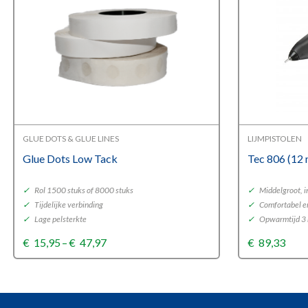
GLUE DOTS & GLUE LINES
LIJMPISTOLEN
Glue Dots Low Tack
Tec 806 (12
✓
Rol 1500 stuks of 8000 stuks
✓
Middelgroot, i
✓
Tijdelijke verbinding
✓
Comfortabel en
✓
Lage pelsterkte
✓
Opwarmtijd 3
Price
€
15,95
–
€
47,97
€
89,33
range:
€15,95
through
€47,97