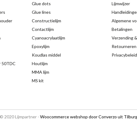
Glue dots
Lijmwijzer
ers
Glue lines
Handleidinge
 houder
Constructielijm
Algemene vo
Contactlijm
Betalingen
n
Cyanoacrylaatlijm
Verzending &
Epoxylijm
Retourneren
Koudlas middel
Privacybeleid
ir 50TDC
Houtlijm
MMA lijm
MS kit
© 2020 Lijmpartner -
Woocommerce webshop door Converzo uit Tilbur