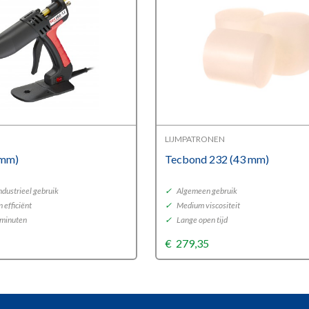
LIJMPATRONEN
 mm)
Tecbond 232 (43 mm)
ndustrieel gebruik
✓
Algemeen gebruik
 efficiënt
✓
Medium viscositeit
 minuten
✓
Lange open tijd
€
279,35