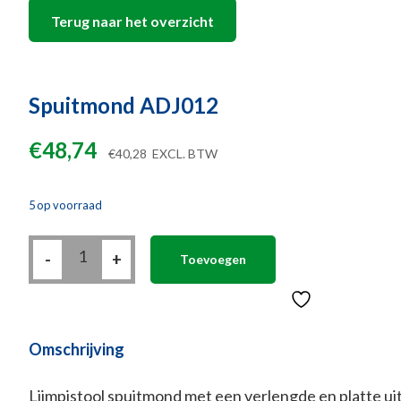
Terug naar het overzicht
Spuitmond ADJ012
€
48,74
€
40,28
EXCL. BTW
5 op voorraad
Spuitmond
-
ADJ012
+
Toevoegen
aantal
Omschrijving
Lijmpistool spuitmond met een verlengde en platte ui