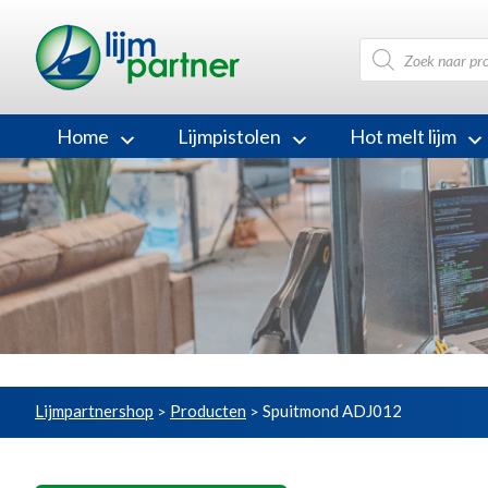
Producten
zoeken
Home
Lijmpistolen
Hot melt lijm
Lijmpartnershop
Producten
Spuitmond ADJ012
>
>