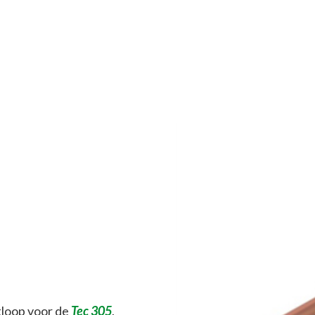
tloop voor de
Tec 305
,