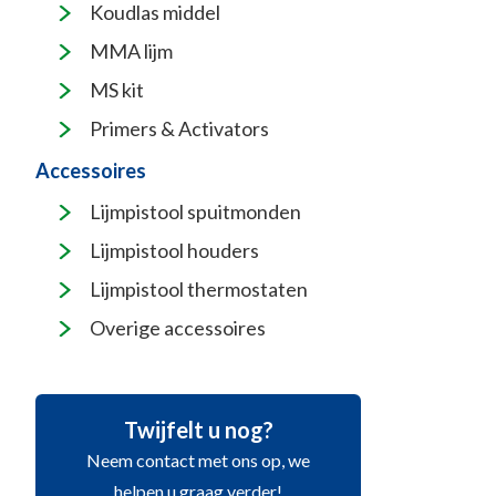
Koudlas middel
MMA lijm
MS kit
Primers & Activators
Accessoires
Lijmpistool spuitmonden
Lijmpistool houders
Lijmpistool thermostaten
Overige accessoires
Twijfelt u nog?
Neem contact met ons op, we
helpen u graag verder!