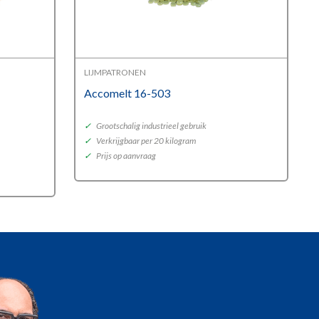
LIJMPATRONEN
Accomelt 16-503
✓
Grootschalig industrieel gebruik
✓
Verkrijgbaar per 20 kilogram
✓
Prijs op aanvraag