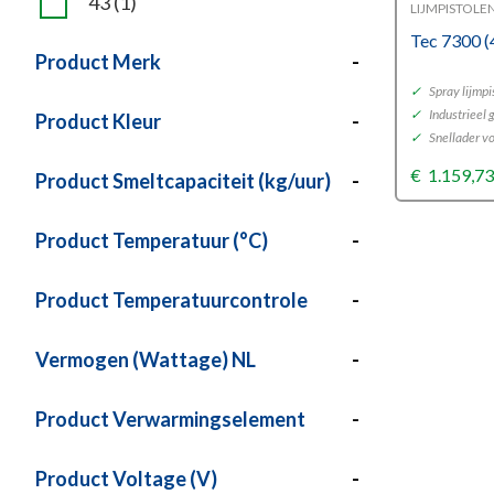
43
(1)
LIJMPISTOLE
Tec 7300 
Product Merk
-
✓
Spray lijmpi
✓
Industrieel 
Product Kleur
-
✓
Snellader vo
€
1.159,7
Product Smeltcapaciteit (kg/uur)
-
Product Temperatuur (°C)
-
Product Temperatuurcontrole
-
Vermogen (Wattage) NL
-
Product Verwarmingselement
-
Product Voltage (V)
-