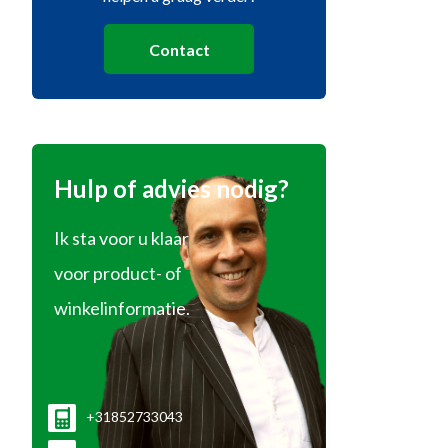
Contact
Hulp of advies nodig?
Ik sta voor u klaar
voor product- of
winkelinformatie.
+31852733043