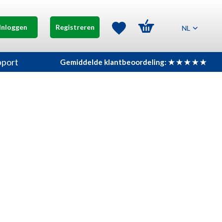
Inloggen
Registreren
NL
pport
Gemiddelde klantbeoordeling: ★ ★ ★ ★ ★