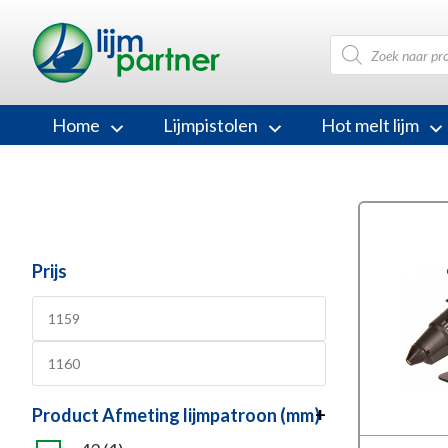
Producten
zoeken
Home
Lijmpistolen
Hot melt lijm
Prijs
Product Afmeting lijmpatroon (mm)
+