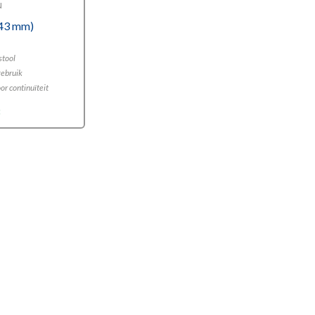
N
(43 mm)
stool
gebruik
or continuïteit
3