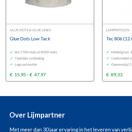
GLUE DOTS & GLUE LINES
LIJMPISTOLEN
Glue Dots Low Tack
Tec 806 (12
✓
Rol 1500 stuks of 8000 stuks
✓
Middelgroot, i
✓
Tijdelijke verbinding
✓
Comfortabel en
✓
Lage pelsterkte
✓
Opwarmtijd 3
Price
€
15,95
–
€
47,97
€
89,33
range:
€15,95
through
€47,97
Over Lijmpartner
Met meer dan 30 jaar ervaring in het leveren van verb