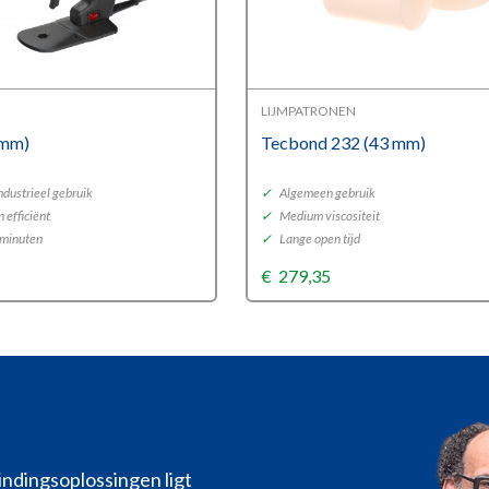
LIJMPATRONEN
 mm)
Tecbond 232 (43 mm)
ndustrieel gebruik
✓
Algemeen gebruik
 efficiënt
✓
Medium viscositeit
 minuten
✓
Lange open tijd
€
279,35
indingsoplossingen ligt