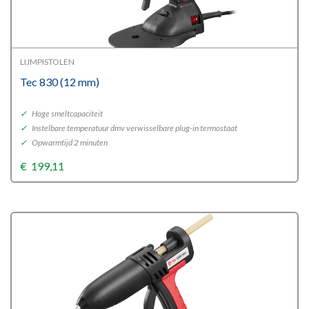
LIJMPISTOLEN
Tec 830 (12 mm)
✓
Hoge smeltcapaciteit
✓
Instelbare temperatuur dmv verwisselbare plug-in termostaat
✓
Opwarmtijd 2 minuten
€
199,11