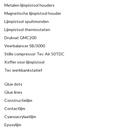
Metalen lijmpistool houders
Magnetische lijmpistool houder
Lijmpistool spuitmonden
Lijmpistool thermostaten
Drukvat GMC200
Veerbalancer SB/3000
Stille compressor Tec-Air 50TDC
Koffer voor lijmpistool
Tec werkbankstatief
Glue dots
Glue lines
Constructielijm
Contactlijm
Cyanoacrylaatlijm
Epoxylijm