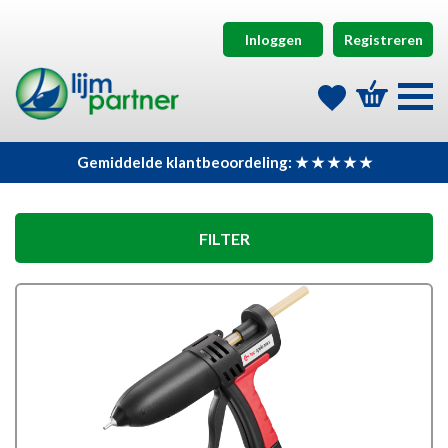
Inloggen
Registreren
Gemiddelde klantbeoordeling: ★ ★ ★ ★ ★
FILTER