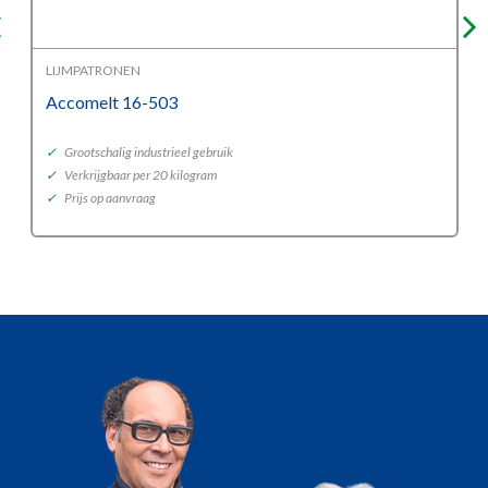
LIJMPATRONEN
Accomelt 16-503
✓
Grootschalig industrieel gebruik
✓
Verkrijgbaar per 20 kilogram
✓
Prijs op aanvraag