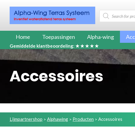
Producten
zoeken
Home
Toepassingen
Alpha-wing
Acc
Gemiddelde klantbeoordeling: ★ ★ ★ ★ ★
Accessoires
Lijmpartnershop
Alphawing
Producten
Accessoires
>
>
>