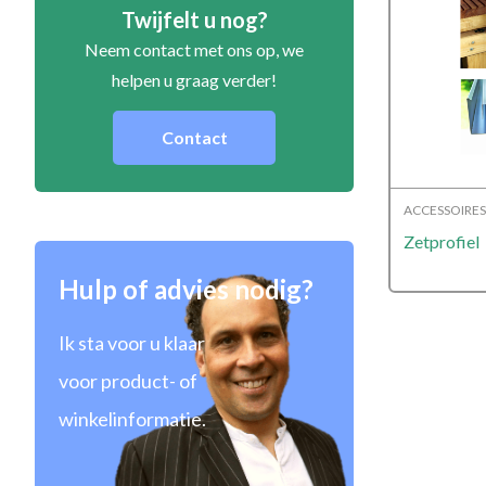
Twijfelt u nog?
Neem contact met ons op, we
helpen u graag verder!
Contact
ACCESSOIRE
Zetprofiel
Hulp of advies nodig?
Ik sta voor u klaar
voor product- of
winkelinformatie.